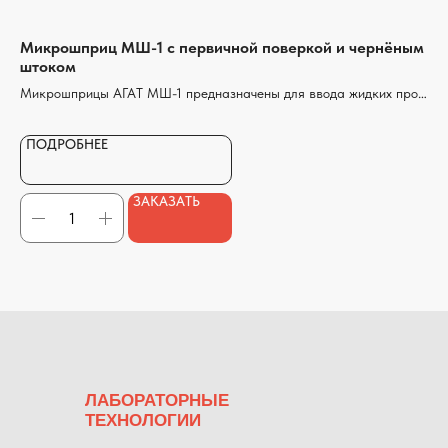
Разработка сайта
Микрошприц МШ-1 с первичной поверкой и чернёным
Ми
штоком
Ми
сти
Микрошприцы АГАТ МШ-1 предназначены для ввода жидких проб
жид
в приборы химико-аналитического ряда, в частности в дозатор-
в 
П
испаритель хроматографа.
ПОДРОБНЕЕ
Чернёный шток способствует лучшей видимости шкалы и более
точному отбору пробы.
ЗАКАЗАТЬ