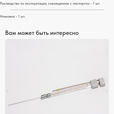
Руководство по эксплуатации, совмещенное с паспортом - 1 шт.
Упаковка - 1 шт.
Вам может быть интересно
ЛАБОРАТОРНЫЕ
ТЕХНОЛОГИИ
АТАЛОГ
ОПЛАТА И ДОСТАВКА
СЕРТИФИКАТЫ
КОНТАКТЫ
+7 (800) 777 21 96
+7 (8313) 36 76 13
пн-пт
с 08:00 до 16:00
lab@laboff.ru