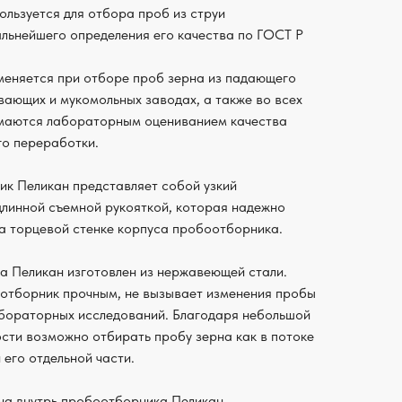
льзуется для отбора проб из струи
льнейшего определения его качества по ГОСТ Р
еняется при отборе проб зерна из падающего
ающих и мукомольных заводах, а также во всех
имаются лабораторным оцениванием качества
его переработки.
к Пеликан представляет собой узкий
длинной съемной рукояткой, которая надежно
а торцевой стенке корпуса пробоотборника.
а Пеликан изготовлен из нержавеющей стали.
отборник прочным, не вызывает изменения пробы
лабораторных исследований. Благодаря небольшой
ти возможно отбирать пробу зерна как в потоке
 его отдельной части.
на внутрь пробоотборника Пеликан,