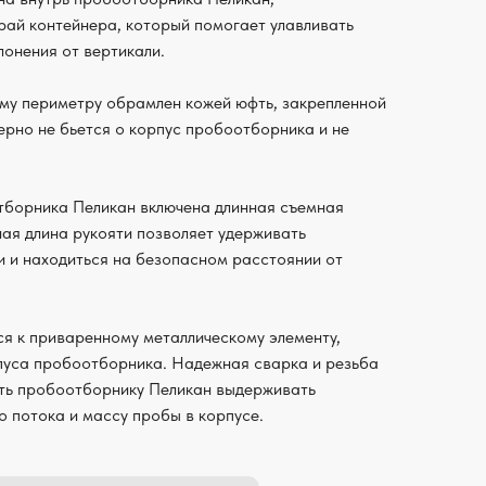
ай контейнера, который помогает улавливать
лонения от вертикали.
му периметру обрамлен кожей юфть, закрепленной
ерно не бьется о корпус пробоотборника и не
тборника Пеликан включена длинная съемная
ная длина рукояти позволяет удерживать
 и находиться на безопасном расстоянии от
ся к приваренному металлическому элементу,
пуса пробоотборника. Надежная сварка и резьба
сть пробоотборнику Пеликан выдерживать
о потока и массу пробы в корпусе.