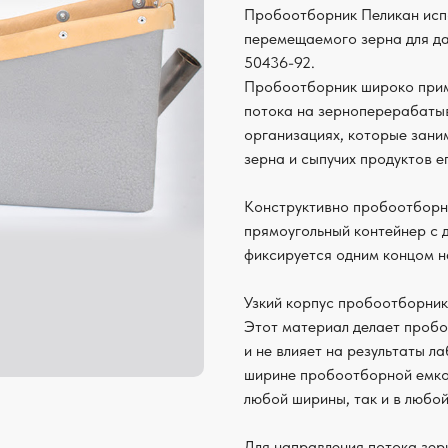
Пробоотборник Пеликан испо
перемещаемого зерна для да
50436-92.
Пробоотборник широко прим
потока на зерноперерабатыв
организациях, которые зан
зерна и сыпучих продуктов 
Конструктивно пробоотборни
прямоугольный контейнер с 
фиксируется одним концом н
Узкий корпус пробоотборник
Этот материал делает пробо
и не влияет на результаты 
ширине пробоотборной емкос
любой ширины, так и в любой
Для направления потока зер