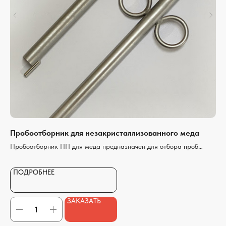
Пробоотборник для незакристаллизованного меда
Пр
ия
40
Пробоотборник ПП для меда предназначен для отбора проб
натурального незакристаллизованного меда
Пе
0,2
ПОДРОБНЕЕ
из
П
Про
ре
ЗАКАЗАТЬ