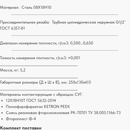
Материал: Сталь 08Х18Н10
Присоединительная резьба: Трубная цилиндрическая наружная G1/2˝
ГОСТ 6357-81
Диапазон измерения плотности, г/см3: 0,500…0,650
Точность измерения плотности, г/см3: ±0,001
___________________________________________________________________
Масса, кг: 5,2
___________________________________________________________________
Габаритные размеры (Д х Ш х В), мм: 250х130х615
___________________________________________________________________
Материалы контактирующие с образцом СУГ:
12Х18Н10Т ГОСТ 5632-2014
Полиэфирэфиркетон KETRON PEEK
Смесь резиновая фторсиликоновая РК-70701 ТУ 38.005.1166-73
Фторопласт Ф-4
Комплект поставки