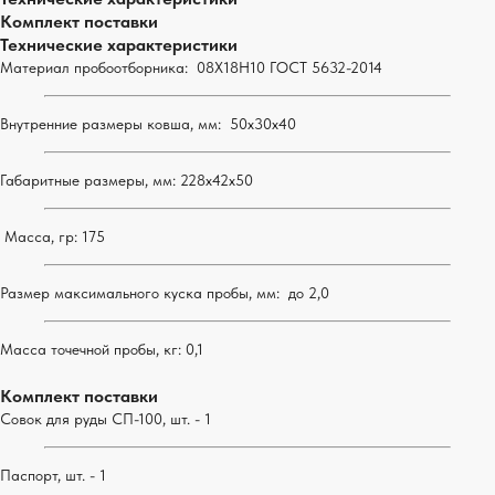
Комплект поставки
Технические характеристики
Материал пробоотборника: 08Х18Н10 ГОСТ 5632-2014
Внутренние размеры ковша, мм: 50х30х40
Габаритные размеры, мм: 228х42х50
Масса, гр: 175
ЛАБОРАТОРНЫЕ
Размер максимального куска пробы, мм: до 2,0
ТЕХНОЛОГИИ
Масса точечной пробы, кг: 0,1
АТАЛОГ
ОПЛАТА И ДОСТАВКА
СЕРТИФИКАТЫ
КОНТАКТЫ
Комплект поставки
Совок для руды СП-100, шт. - 1
+7 (800) 777 21 96
+7 (8313) 36 76 13
Паспорт, шт. - 1