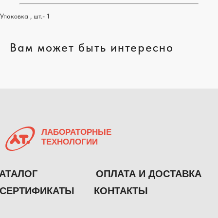
пн-пт
с 08:00 до 16:00
Упаковка , шт.- 1
lab@laboff.ru
Вам может быть интересно
ОСТАВИТЬ ЗАЯВКУ
Политика конфиденциальности
© 2023
ООО «ЛАБОРАТОРНЫЕ ТЕХНОЛОГИИ»
Разработка сайта