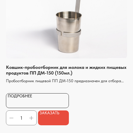
+7 (800) 777 21 96
+7 (8313) 36 76 13
пн-пт
с 08:00 до 16:00
lab@laboff.ru
ОСТАВИТЬ ЗАЯВКУ
Ковшик-пробоотборник для молока и жидких пищевых
Пр
продуктов ПП ДМ-150 (150мл.)
(0,
Пробоотборник пищевой ПП ДМ-150 предназначен для отбора
Пр
Политика конфиденциальности
пробы жидких молочных продуктов
и 
рез
ПОДРОБНЕЕ
П
чис
© 2023
ООО «ЛАБОРАТОРНЫЕ ТЕХНОЛОГИИ»
ЗАКАЗАТЬ
Разработка сайта