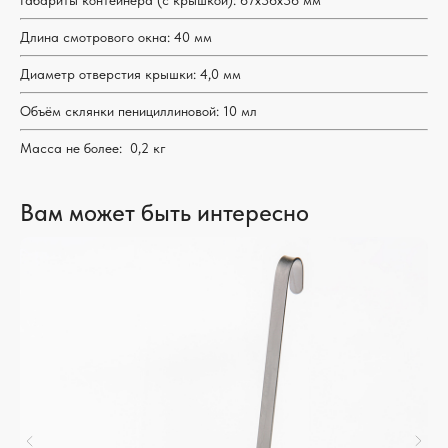
Габариты контейнера (с крышкой): 67х36х36 мм
Длина смотрового окна: 40 мм
Диаметр отверстия крышки: 4,0 мм
Объём склянки пенициллиновой: 10 мл
Масса не более: 0,2 кг
Вам может быть интересно
ЛАБОРАТОРНЫЕ
ТЕХНОЛОГИИ
АТАЛОГ
ОПЛАТА И ДОСТАВКА
СЕРТИФИКАТЫ
КОНТАКТЫ