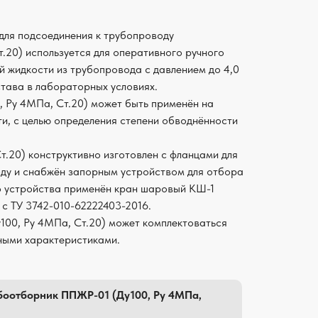
для подсоединения к трубопроводу
.20) используется для оперативного ручного
й жидкости из трубопровода с давлением до 4,0
става в лабораторных условиях.
, Ру 4МПа, Ст.20) может быть применён на
и, с целью определения степени обводнённости
т.20) конструктивно изготовлен с фланцами для
ду и снабжён запорным устройством для отбора
о устройства применён кран шаровый КШ-1
 с ТУ 3742-010-62222403-2016.
00, Ру 4МПа, Ст.20) может комплектоваться
ными характеристиками.
боотборник ППЖР-01 (Ду100, Ру 4МПа,