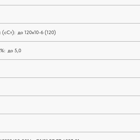
(сСт): до 120х10-6 (120)
 %:
до 5,0