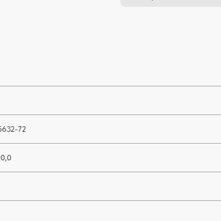
5632-72
00,0