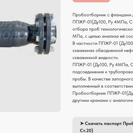
Пробоотборник с фланцами 
ППЖР-01(Ду100, Ру 4МПа, Ст
отбора проб технологическо
МПа, с целью анализа её со
В частности ППЖР-01 (Ду100
скважинах обводненной нефт
скважинной жидкости.
ППЖР-01 (Ду100, Ру 4МПа, С
подсоединения к трубопрово
пробы. В качестве запорног
выполненный в соответствии
Пробоотборник ППЖР-01(Ду1
другими кранами с аналогич
➤ Скачать паспорт Про
Ст.20)