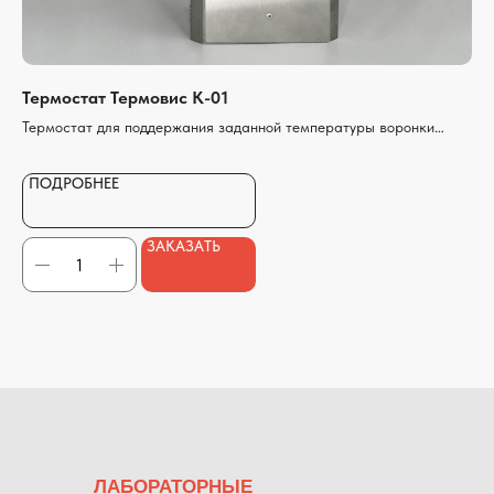
ООО «ЛАБОРАТОРНЫЕ ТЕХНОЛОГИИ»
Разработка сайта
Термостат Термовис К-01
Те
Термостат для поддержания заданной температуры воронки
Те
вискозиметра ВЗ-246 производства ООО "Константа"
ви
ами
ПОДРОБНЕЕ
П
ЗАКАЗАТЬ